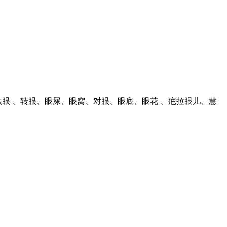
眼 、转眼、眼屎、眼窝、对眼、眼底、眼花 、疤拉眼儿、慧