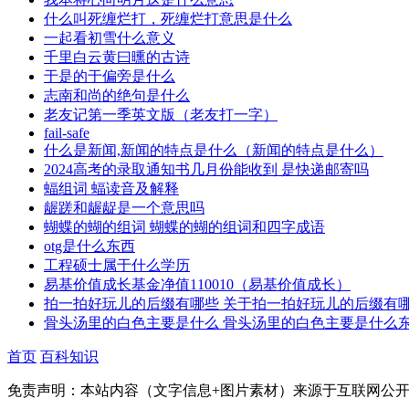
什么叫死缠烂打，死缠烂打意思是什么
一起看初雪什么意义
千里白云黄曰曛的古诗
于是的于偏旁是什么
志南和尚的绝句是什么
老友记第一季英文版（老友打一字）
fail-safe
什么是新闻,新闻的特点是什么（新闻的特点是什么）
2024高考的录取通知书几月份能收到 是快递邮寄吗
蝠组词 蝠读音及解释
龌蹉和龌龊是一个意思吗
蝴蝶的蝴的组词 蝴蝶的蝴的组词和四字成语
otg是什么东西
工程硕士属于什么学历
易基价值成长基金净值110010（易基价值成长）
拍一拍好玩儿的后缀有哪些 关于拍一拍好玩儿的后缀有
骨头汤里的白色主要是什么 骨头汤里的白色主要是什么
首页
百科知识
免责声明：本站内容（文字信息+图片素材）来源于互联网公