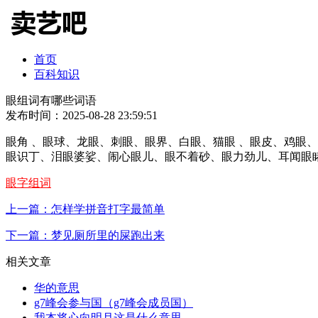
首页
百科知识
眼组词有哪些词语
发布时间：2025-08-28 23:59:51
眼角 、眼球、龙眼、刺眼、眼界、白眼、猫眼 、眼皮、鸡眼
眼识丁、泪眼婆娑、闹心眼儿、眼不着砂、眼力劲儿、耳闻眼
眼字组词
上一篇：怎样学拼音打字最简单
下一篇：梦见厕所里的屎跑出来
相关文章
华的意思
g7峰会参与国（g7峰会成员国）
我本将心向明月这是什么意思