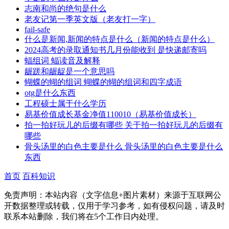
志南和尚的绝句是什么
老友记第一季英文版（老友打一字）
fail-safe
什么是新闻,新闻的特点是什么（新闻的特点是什么）
2024高考的录取通知书几月份能收到 是快递邮寄吗
蝠组词 蝠读音及解释
龌蹉和龌龊是一个意思吗
蝴蝶的蝴的组词 蝴蝶的蝴的组词和四字成语
otg是什么东西
工程硕士属于什么学历
易基价值成长基金净值110010（易基价值成长）
拍一拍好玩儿的后缀有哪些 关于拍一拍好玩儿的后缀有
哪些
骨头汤里的白色主要是什么 骨头汤里的白色主要是什么
东西
首页
百科知识
免责声明：本站内容（文字信息+图片素材）来源于互联网公
开数据整理或转载，仅用于学习参考，如有侵权问题，请及时
联系本站删除，我们将在5个工作日内处理。