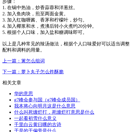
步骤：
1. 在锅中热油，炒香蒜蓉和洋葱丝。
2. 加入鱼肉块，煎至两面金黄。
3. 加入红咖喱酱、香茅和柠檬叶，炒匀。
4. 加入椰浆和水，煮沸后转小火煮约20分钟。
5. 根据个人口味，加入盐和糖调味即可。
以上是几种常见的辣汤做法，根据个人口味爱好可以适当调整
配料和调料的用量。
上一篇：篱怎么组词
下一篇：萝卜丸子怎么炸酥脆
相关文章
华的意思
g7峰会参与国（g7峰会成员国）
我本将心向明月这是什么意思
什么叫死缠烂打，死缠烂打意思是什么
一起看初雪什么意义
千里白云黄曰曛的古诗
于是的于偏旁是什么