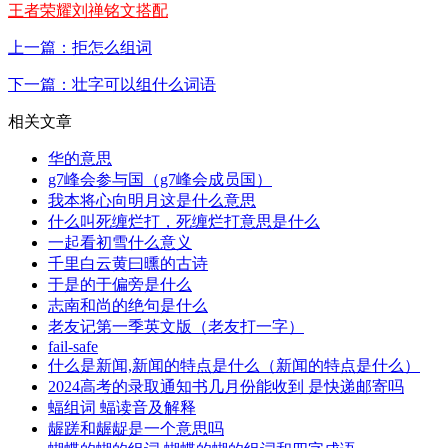
王者荣耀刘禅铭文搭配
上一篇：拒怎么组词
下一篇：壮字可以组什么词语
相关文章
华的意思
g7峰会参与国（g7峰会成员国）
我本将心向明月这是什么意思
什么叫死缠烂打，死缠烂打意思是什么
一起看初雪什么意义
千里白云黄曰曛的古诗
于是的于偏旁是什么
志南和尚的绝句是什么
老友记第一季英文版（老友打一字）
fail-safe
什么是新闻,新闻的特点是什么（新闻的特点是什么）
2024高考的录取通知书几月份能收到 是快递邮寄吗
蝠组词 蝠读音及解释
龌蹉和龌龊是一个意思吗