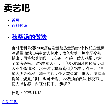
首页
百科知识
秋葵汤的做法
食材用料 秋葵200g虾皮适量盐适量鸡蛋2个枸杞适量麻
油适量 做法 1锅中放入热水，放入秋葵，焯水至变熟，
捞出，再将秋葵切段。 2准备一个碗，磕入鸡蛋，搅打
至蛋液蓬松。 3锅中放入油，下入虾皮煸炒数秒后，倒
入小半锅清水，水开时，将秋葵倒入锅中，煮开。 4再
加入少许枸杞，加一勺盐，倒入鸡蛋液，淋入几滴麻油
提鲜，烧煮片刻，即可出锅。 秋葵汤的做法 秋葵煎过，
使去掉粘感。西红柿切丁。 步骤 2...
日期：2025-11-18
百科知识