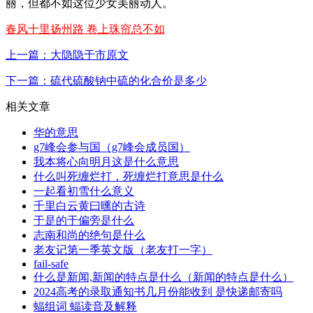
丽，但都不如这位少女美丽动人。
春风十里扬州路 卷上珠帘总不如
上一篇：大隐隐于市原文
下一篇：硫代硫酸钠中硫的化合价是多少
相关文章
华的意思
g7峰会参与国（g7峰会成员国）
我本将心向明月这是什么意思
什么叫死缠烂打，死缠烂打意思是什么
一起看初雪什么意义
千里白云黄曰曛的古诗
于是的于偏旁是什么
志南和尚的绝句是什么
老友记第一季英文版（老友打一字）
fail-safe
什么是新闻,新闻的特点是什么（新闻的特点是什么）
2024高考的录取通知书几月份能收到 是快递邮寄吗
蝠组词 蝠读音及解释