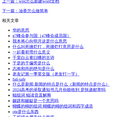
上一篇：wps怎么新建word文档
下一篇：油香怎么做简单
相关文章
华的意思
g7峰会参与国（g7峰会成员国）
我本将心向明月这是什么意思
什么叫死缠烂打，死缠烂打意思是什么
一起看初雪什么意义
千里白云黄曰曛的古诗
于是的于偏旁是什么
志南和尚的绝句是什么
老友记第一季英文版（老友打一字）
fail-safe
什么是新闻,新闻的特点是什么（新闻的特点是什么）
2024高考的录取通知书几月份能收到 是快递邮寄吗
蝠组词 蝠读音及解释
龌蹉和龌龊是一个意思吗
蝴蝶的蝴的组词 蝴蝶的蝴的组词和四字成语
otg是什么东西