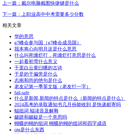
上一篇：戴尔电脑截图快捷键是什么
下一篇：上职业高中中考需要多少分数
相关文章
华的意思
g7峰会参与国（g7峰会成员国）
我本将心向明月这是什么意思
什么叫死缠烂打，死缠烂打意思是什么
一起看初雪什么意义
千里白云黄曰曛的古诗
于是的于偏旁是什么
志南和尚的绝句是什么
老友记第一季英文版（老友打一字）
fail-safe
什么是新闻,新闻的特点是什么（新闻的特点是什么）
2024高考的录取通知书几月份能收到 是快递邮寄吗
蝠组词 蝠读音及解释
龌蹉和龌龊是一个意思吗
蝴蝶的蝴的组词 蝴蝶的蝴的组词和四字成语
otg是什么东西