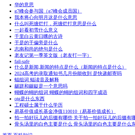
华的意思
g7峰会参与国（g7峰会成员国）
我本将心向明月这是什么意思
什么叫死缠烂打，死缠烂打意思是什么
一起看初雪什么意义
千里白云黄曰曛的古诗
于是的于偏旁是什么
志南和尚的绝句是什么
老友记第一季英文版（老友打一字）
fail-safe
什么是新闻,新闻的特点是什么（新闻的特点是什么）
2024高考的录取通知书几月份能收到 是快递邮寄吗
蝠组词 蝠读音及解释
龌蹉和龌龊是一个意思吗
蝴蝶的蝴的组词 蝴蝶的蝴的组词和四字成语
otg是什么东西
工程硕士属于什么学历
易基价值成长基金净值110010（易基价值成长）
拍一拍好玩儿的后缀有哪些 关于拍一拍好玩儿的后缀有
骨头汤里的白色主要是什么 骨头汤里的白色主要是什么