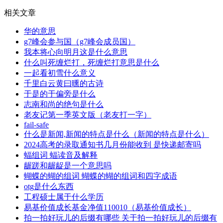
相关文章
华的意思
g7峰会参与国（g7峰会成员国）
我本将心向明月这是什么意思
什么叫死缠烂打，死缠烂打意思是什么
一起看初雪什么意义
千里白云黄曰曛的古诗
于是的于偏旁是什么
志南和尚的绝句是什么
老友记第一季英文版（老友打一字）
fail-safe
什么是新闻,新闻的特点是什么（新闻的特点是什么）
2024高考的录取通知书几月份能收到 是快递邮寄吗
蝠组词 蝠读音及解释
龌蹉和龌龊是一个意思吗
蝴蝶的蝴的组词 蝴蝶的蝴的组词和四字成语
otg是什么东西
工程硕士属于什么学历
易基价值成长基金净值110010（易基价值成长）
拍一拍好玩儿的后缀有哪些 关于拍一拍好玩儿的后缀有