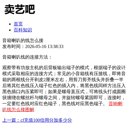
首页
百科知识
音箱喇叭的线怎么接
发布时间：2026-05-16 13:38:33
音箱喇叭线的连接方法：
观察带有功放主机的后背板输出端子的模式，根据端子的设计
模式采取相应的连接方式；常见的小音箱线有压接线，即将音
箱的两根线分开剥皮2厘米左右，用剪刀剪齐线头并折叠一半
后将其红色线压入端子红色的插入内，将黑色线同样方法压入
黑色插口内压紧即可；如果是螺母直压式，可将线头打成圆圈
状缠绕在螺丝杆与螺母之间，并旋转螺母紧固即可，连接时，
一定要红色线对应红色端子，黑色线对应黑色端子。
音响喇
叭线怎么接图解
上一篇：cf充值100信用分加多少分