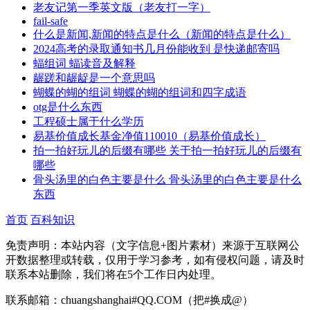
老友记第一季英文版（老友打一字）
fail-safe
什么是新闻,新闻的特点是什么（新闻的特点是什么）
2024高考的录取通知书几月份能收到 是快递邮寄吗
蝠组词 蝠读音及解释
龌蹉和龌龊是一个意思吗
蝴蝶的蝴的组词 蝴蝶的蝴的组词和四字成语
otg是什么东西
工程硕士属于什么学历
易基价值成长基金净值110010（易基价值成长）
拍一拍好玩儿的后缀有哪些 关于拍一拍好玩儿的后缀有
哪些
骨头汤里的白色主要是什么 骨头汤里的白色主要是什么
东西
首页
百科知识
免责声明：本站内容（文字信息+图片素材）来源于互联网公
开数据整理或转载，仅用于学习参考，如有侵权问题，请及时
联系本站删除，我们将在5个工作日内处理。
联系邮箱：chuangshanghai#QQ.COM（把#换成@）