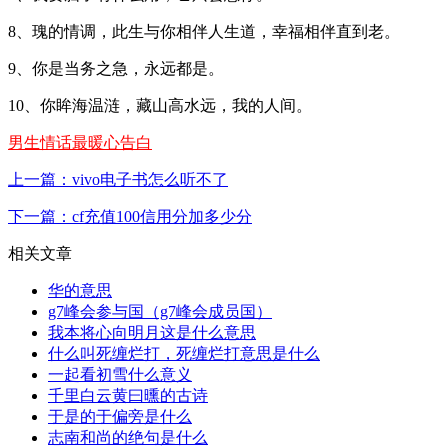
8、瑰的情调，此生与你相伴人生道，幸福相伴直到老。
9、你是当务之急，永远都是。
10、你眸海温涟，藏山高水远，我的人间。
男生情话最暖心告白
上一篇：vivo电子书怎么听不了
下一篇：cf充值100信用分加多少分
相关文章
华的意思
g7峰会参与国（g7峰会成员国）
我本将心向明月这是什么意思
什么叫死缠烂打，死缠烂打意思是什么
一起看初雪什么意义
千里白云黄曰曛的古诗
于是的于偏旁是什么
志南和尚的绝句是什么