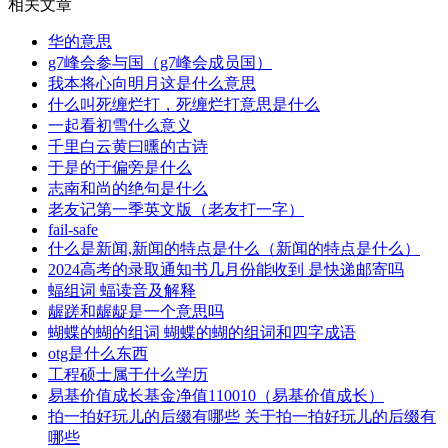
相关文章
华的意思
g7峰会参与国（g7峰会成员国）
我本将心向明月这是什么意思
什么叫死缠烂打，死缠烂打意思是什么
一起看初雪什么意义
千里白云黄曰曛的古诗
于是的于偏旁是什么
志南和尚的绝句是什么
老友记第一季英文版（老友打一字）
fail-safe
什么是新闻,新闻的特点是什么（新闻的特点是什么）
2024高考的录取通知书几月份能收到 是快递邮寄吗
蝠组词 蝠读音及解释
龌蹉和龌龊是一个意思吗
蝴蝶的蝴的组词 蝴蝶的蝴的组词和四字成语
otg是什么东西
工程硕士属于什么学历
易基价值成长基金净值110010（易基价值成长）
拍一拍好玩儿的后缀有哪些 关于拍一拍好玩儿的后缀有
哪些