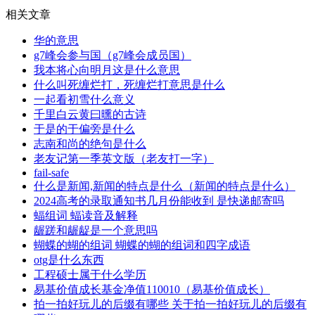
相关文章
华的意思
g7峰会参与国（g7峰会成员国）
我本将心向明月这是什么意思
什么叫死缠烂打，死缠烂打意思是什么
一起看初雪什么意义
千里白云黄曰曛的古诗
于是的于偏旁是什么
志南和尚的绝句是什么
老友记第一季英文版（老友打一字）
fail-safe
什么是新闻,新闻的特点是什么（新闻的特点是什么）
2024高考的录取通知书几月份能收到 是快递邮寄吗
蝠组词 蝠读音及解释
龌蹉和龌龊是一个意思吗
蝴蝶的蝴的组词 蝴蝶的蝴的组词和四字成语
otg是什么东西
工程硕士属于什么学历
易基价值成长基金净值110010（易基价值成长）
拍一拍好玩儿的后缀有哪些 关于拍一拍好玩儿的后缀有