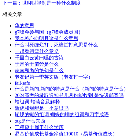
下一篇：世卿世禄制是一种什么制度
相关文章
华的意思
g7峰会参与国（g7峰会成员国）
我本将心向明月这是什么意思
什么叫死缠烂打，死缠烂打意思是什么
一起看初雪什么意义
千里白云黄曰曛的古诗
于是的于偏旁是什么
志南和尚的绝句是什么
老友记第一季英文版（老友打一字）
fail-safe
什么是新闻,新闻的特点是什么（新闻的特点是什么）
2024高考的录取通知书几月份能收到 是快递邮寄吗
蝠组词 蝠读音及解释
龌蹉和龌龊是一个意思吗
蝴蝶的蝴的组词 蝴蝶的蝴的组词和四字成语
otg是什么东西
工程硕士属于什么学历
易基价值成长基金净值110010（易基价值成长）