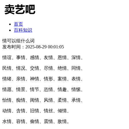
首页
百科知识
情可以组什么词
发布时间：2025-08-29 00:01:05
情谊、事情、感情、友情、恩情、深情、
民情、情况、交情、尽情、绝情、同情、
情绪、亲情、神情、情形、案情、表情、
情愿、情景、情节、恣情、情趣、情愫、
怡情、痴情、闺情、风情、柔情、承情、
动情、含情、旧情、情丝、倾情、
水情、容情、偷情、震情、敌情。