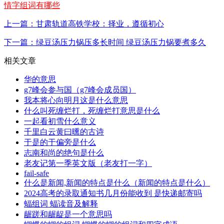
情字组词有哪些
上一篇：甘肃轨道高铁学校：择业，遵循初心
下一篇：绿豆汤压力锅压多长时间 绿豆汤压力锅要煮多久
相关文章
华的意思
g7峰会参与国（g7峰会成员国）
我本将心向明月这是什么意思
什么叫死缠烂打，死缠烂打意思是什么
一起看初雪什么意义
千里白云黄曰曛的古诗
于是的于偏旁是什么
志南和尚的绝句是什么
老友记第一季英文版（老友打一字）
fail-safe
什么是新闻,新闻的特点是什么（新闻的特点是什么）
2024高考的录取通知书几月份能收到 是快递邮寄吗
蝠组词 蝠读音及解释
龌蹉和龌龊是一个意思吗