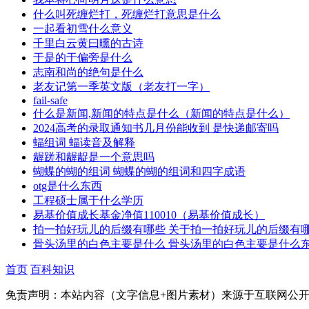
什么叫死缠烂打，死缠烂打意思是什么
一起看初雪什么意义
千里白云黄曰曛的古诗
于是的于偏旁是什么
志南和尚的绝句是什么
老友记第一季英文版（老友打一字）
fail-safe
什么是新闻,新闻的特点是什么（新闻的特点是什么）
2024高考的录取通知书几月份能收到 是快递邮寄吗
蝠组词 蝠读音及解释
龌蹉和龌龊是一个意思吗
蝴蝶的蝴的组词 蝴蝶的蝴的组词和四字成语
otg是什么东西
工程硕士属于什么学历
易基价值成长基金净值110010（易基价值成长）
拍一拍好玩儿的后缀有哪些 关于拍一拍好玩儿的后缀有
骨头汤里的白色主要是什么 骨头汤里的白色主要是什么
首页
百科知识
免责声明：本站内容（文字信息+图片素材）来源于互联网公