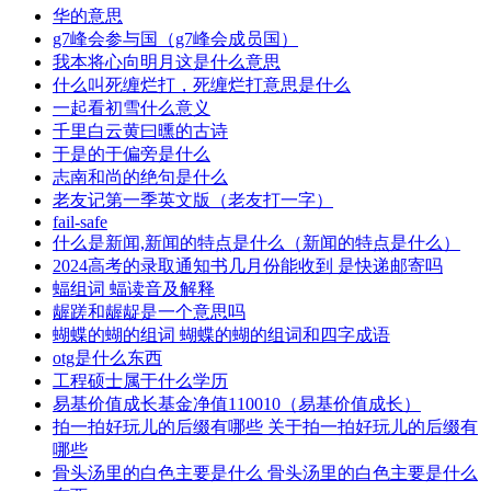
华的意思
g7峰会参与国（g7峰会成员国）
我本将心向明月这是什么意思
什么叫死缠烂打，死缠烂打意思是什么
一起看初雪什么意义
千里白云黄曰曛的古诗
于是的于偏旁是什么
志南和尚的绝句是什么
老友记第一季英文版（老友打一字）
fail-safe
什么是新闻,新闻的特点是什么（新闻的特点是什么）
2024高考的录取通知书几月份能收到 是快递邮寄吗
蝠组词 蝠读音及解释
龌蹉和龌龊是一个意思吗
蝴蝶的蝴的组词 蝴蝶的蝴的组词和四字成语
otg是什么东西
工程硕士属于什么学历
易基价值成长基金净值110010（易基价值成长）
拍一拍好玩儿的后缀有哪些 关于拍一拍好玩儿的后缀有
哪些
骨头汤里的白色主要是什么 骨头汤里的白色主要是什么