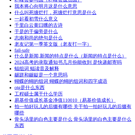
我本将心向明月这是什么意思
什么叫死缠烂打，死缠烂打意思是什么
一起看初雪什么意义
千里白云黄曰曛的古诗
于是的于偏旁是什么
志南和尚的绝句是什么
老友记第一季英文版（老友打一字）
fail-safe
什么是新闻,新闻的特点是什么（新闻的特点是什么）
2024高考的录取通知书几月份能收到 是快递邮寄吗
蝠组词 蝠读音及解释
龌蹉和龌龊是一个意思吗
蝴蝶的蝴的组词 蝴蝶的蝴的组词和四字成语
otg是什么东西
工程硕士属于什么学历
易基价值成长基金净值110010（易基价值成长）
拍一拍好玩儿的后缀有哪些 关于拍一拍好玩儿的后缀有
哪些
骨头汤里的白色主要是什么 骨头汤里的白色主要是什么
东西