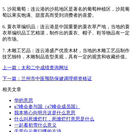
5. 沙苑葡萄：连云港的沙苑地区是著名的葡萄种植区，沙苑葡
萄以果实饱满、甜度高而受到消费者的喜爱。
6. 蓑衣草编织品：连云港是中国重要的蓑衣草产地，当地的蓑
衣草编织品工艺精湛，制作出的蓑衣、帽子、鞋等物品有一定
的市场。
7. 木雕工艺品：连云港盛产优质木材，当地的木雕工艺品制作
技艺独特，木雕制品造型美观，具有一定的观赏和收藏价值。
上一篇：太和二中成绩查询网址
下一篇：兰州市中医预防保健调理师资格证
相关文章
华的意思
g7峰会参与国（g7峰会成员国）
我本将心向明月这是什么意思
什么叫死缠烂打，死缠烂打意思是什么
一起看初雪什么意义
千里白云黄曰曛的古诗