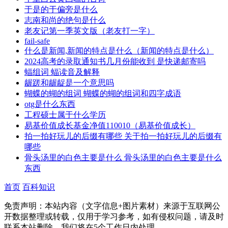
于是的于偏旁是什么
志南和尚的绝句是什么
老友记第一季英文版（老友打一字）
fail-safe
什么是新闻,新闻的特点是什么（新闻的特点是什么）
2024高考的录取通知书几月份能收到 是快递邮寄吗
蝠组词 蝠读音及解释
龌蹉和龌龊是一个意思吗
蝴蝶的蝴的组词 蝴蝶的蝴的组词和四字成语
otg是什么东西
工程硕士属于什么学历
易基价值成长基金净值110010（易基价值成长）
拍一拍好玩儿的后缀有哪些 关于拍一拍好玩儿的后缀有
哪些
骨头汤里的白色主要是什么 骨头汤里的白色主要是什么
东西
首页
百科知识
免责声明：本站内容（文字信息+图片素材）来源于互联网公
开数据整理或转载，仅用于学习参考，如有侵权问题，请及时
联系本站删除，我们将在5个工作日内处理。