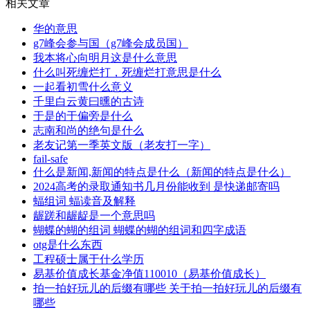
相关文章
华的意思
g7峰会参与国（g7峰会成员国）
我本将心向明月这是什么意思
什么叫死缠烂打，死缠烂打意思是什么
一起看初雪什么意义
千里白云黄曰曛的古诗
于是的于偏旁是什么
志南和尚的绝句是什么
老友记第一季英文版（老友打一字）
fail-safe
什么是新闻,新闻的特点是什么（新闻的特点是什么）
2024高考的录取通知书几月份能收到 是快递邮寄吗
蝠组词 蝠读音及解释
龌蹉和龌龊是一个意思吗
蝴蝶的蝴的组词 蝴蝶的蝴的组词和四字成语
otg是什么东西
工程硕士属于什么学历
易基价值成长基金净值110010（易基价值成长）
拍一拍好玩儿的后缀有哪些 关于拍一拍好玩儿的后缀有
哪些