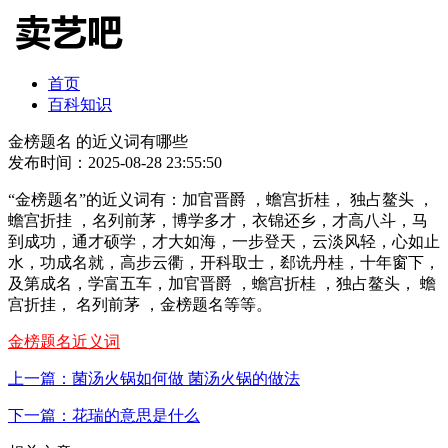
首页
百科知识
金榜题名 的近义词有哪些
发布时间：2025-08-28 23:55:50
“金榜题名”的近义词有：加官晋爵 ，蟾宫折桂， 独占鳌头 ，
蟾宫折挂 ，名列前茅，博学多才，衣锦还乡，才高八斗，马
到成功，通才硕学，才大如海，一步登天，云淡风轻，心如止
水，功成名就，高步云衢，开科取士，郄诜丹桂，十年窗下，
及第成名，学富五车，加官晋爵 ，蟾宫折桂 ，独占鳌头， 蟾
宫折挂， 名列前茅 ，金榜题名等等。
金榜题名近义词
上一篇：菌汤火锅如何做 菌汤火锅的做法
下一篇：花瑞的意思是什么