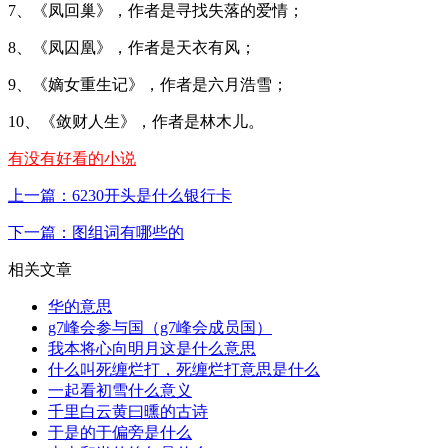
7、《凤回巢》，作者是寻找失落的爱情；
8、《凤囚凰》，作者是天衣有风；
9、《嫡女重生记》，作者是六月浩雪；
10、《敛财人生》，作者是林木儿。
有没有好看的小说
上一篇：6230开头是什么银行卡
下一篇：图组词有哪些的
相关文章
华的意思
g7峰会参与国（g7峰会成员国）
我本将心向明月这是什么意思
什么叫死缠烂打，死缠烂打意思是什么
一起看初雪什么意义
千里白云黄曰曛的古诗
于是的于偏旁是什么