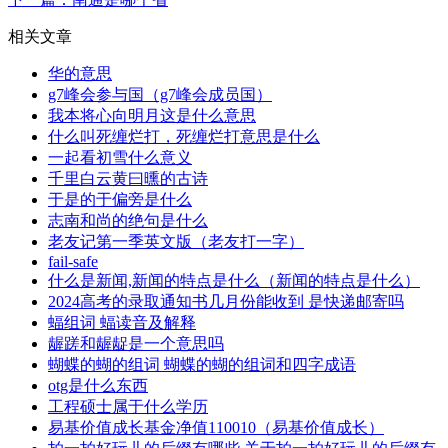
相关文章
华的意思
g7峰会参与国（g7峰会成员国）
我本将心向明月这是什么意思
什么叫死缠烂打，死缠烂打意思是什么
一起看初雪什么意义
千里白云黄曰曛的古诗
于是的于偏旁是什么
志南和尚的绝句是什么
老友记第一季英文版（老友打一字）
fail-safe
什么是新闻,新闻的特点是什么（新闻的特点是什么）
2024高考的录取通知书几月份能收到 是快递邮寄吗
蝠组词 蝠读音及解释
龌蹉和龌龊是一个意思吗
蝴蝶的蝴的组词 蝴蝶的蝴的组词和四字成语
otg是什么东西
工程硕士属于什么学历
易基价值成长基金净值110010（易基价值成长）