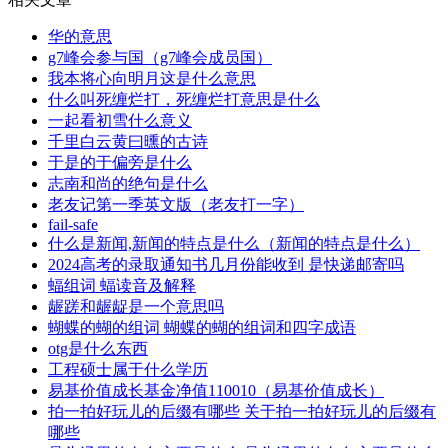
华的意思
g7峰会参与国（g7峰会成员国）
我本将心向明月这是什么意思
什么叫死缠烂打，死缠烂打意思是什么
一起看初雪什么意义
千里白云黄曰曛的古诗
于是的于偏旁是什么
志南和尚的绝句是什么
老友记第一季英文版（老友打一字）
fail-safe
什么是新闻,新闻的特点是什么（新闻的特点是什么）
2024高考的录取通知书几月份能收到 是快递邮寄吗
蝠组词 蝠读音及解释
龌蹉和龌龊是一个意思吗
蝴蝶的蝴的组词 蝴蝶的蝴的组词和四字成语
otg是什么东西
工程硕士属于什么学历
易基价值成长基金净值110010（易基价值成长）
拍一拍好玩儿的后缀有哪些 关于拍一拍好玩儿的后缀有
哪些