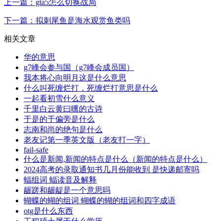
上一篇：gta5怎么切换战局
下一篇：拟刺尾鱼是海水观赏鱼类吗
相关文章
华的意思
g7峰会参与国（g7峰会成员国）
我本将心向明月这是什么意思
什么叫死缠烂打，死缠烂打意思是什么
一起看初雪什么意义
千里白云黄曰曛的古诗
于是的于偏旁是什么
志南和尚的绝句是什么
老友记第一季英文版（老友打一字）
fail-safe
什么是新闻,新闻的特点是什么（新闻的特点是什么）
2024高考的录取通知书几月份能收到 是快递邮寄吗
蝠组词 蝠读音及解释
龌蹉和龌龊是一个意思吗
蝴蝶的蝴的组词 蝴蝶的蝴的组词和四字成语
otg是什么东西