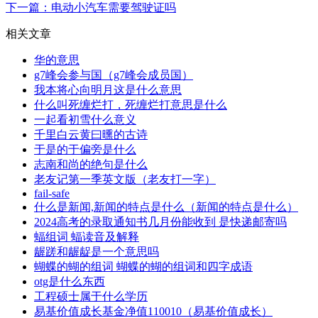
下一篇：电动小汽车需要驾驶证吗
相关文章
华的意思
g7峰会参与国（g7峰会成员国）
我本将心向明月这是什么意思
什么叫死缠烂打，死缠烂打意思是什么
一起看初雪什么意义
千里白云黄曰曛的古诗
于是的于偏旁是什么
志南和尚的绝句是什么
老友记第一季英文版（老友打一字）
fail-safe
什么是新闻,新闻的特点是什么（新闻的特点是什么）
2024高考的录取通知书几月份能收到 是快递邮寄吗
蝠组词 蝠读音及解释
龌蹉和龌龊是一个意思吗
蝴蝶的蝴的组词 蝴蝶的蝴的组词和四字成语
otg是什么东西
工程硕士属于什么学历
易基价值成长基金净值110010（易基价值成长）