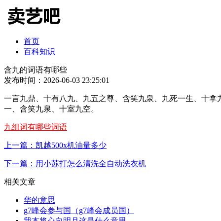
首页
百科知识
含九的词语有哪些
发布时间：2026-06-03 23:25:01
一言九鼎、十有八九、九五之尊、含笑九泉、九死一生、十拿
一、含笑九泉、十室九空。
九组词有哪些词语
上一篇：凯越500x机油量多少
下一篇：用小苏打怎么清洗全自动洗衣机
相关文章
华的意思
g7峰会参与国（g7峰会成员国）
我本将心向明月这是什么意思