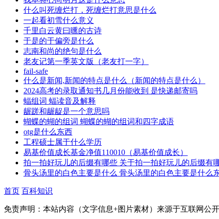
什么叫死缠烂打，死缠烂打意思是什么
一起看初雪什么意义
千里白云黄曰曛的古诗
于是的于偏旁是什么
志南和尚的绝句是什么
老友记第一季英文版（老友打一字）
fail-safe
什么是新闻,新闻的特点是什么（新闻的特点是什么）
2024高考的录取通知书几月份能收到 是快递邮寄吗
蝠组词 蝠读音及解释
龌蹉和龌龊是一个意思吗
蝴蝶的蝴的组词 蝴蝶的蝴的组词和四字成语
otg是什么东西
工程硕士属于什么学历
易基价值成长基金净值110010（易基价值成长）
拍一拍好玩儿的后缀有哪些 关于拍一拍好玩儿的后缀有
骨头汤里的白色主要是什么 骨头汤里的白色主要是什么
首页
百科知识
免责声明：本站内容（文字信息+图片素材）来源于互联网公