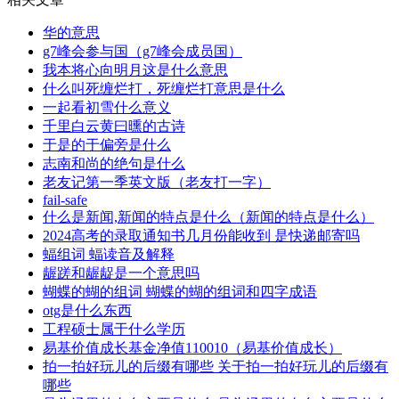
华的意思
g7峰会参与国（g7峰会成员国）
我本将心向明月这是什么意思
什么叫死缠烂打，死缠烂打意思是什么
一起看初雪什么意义
千里白云黄曰曛的古诗
于是的于偏旁是什么
志南和尚的绝句是什么
老友记第一季英文版（老友打一字）
fail-safe
什么是新闻,新闻的特点是什么（新闻的特点是什么）
2024高考的录取通知书几月份能收到 是快递邮寄吗
蝠组词 蝠读音及解释
龌蹉和龌龊是一个意思吗
蝴蝶的蝴的组词 蝴蝶的蝴的组词和四字成语
otg是什么东西
工程硕士属于什么学历
易基价值成长基金净值110010（易基价值成长）
拍一拍好玩儿的后缀有哪些 关于拍一拍好玩儿的后缀有
哪些