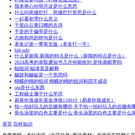
我本将心向明月这是什么意思
什么叫死缠烂打，死缠烂打意思是什么
一起看初雪什么意义
千里白云黄曰曛的古诗
于是的于偏旁是什么
志南和尚的绝句是什么
老友记第一季英文版（老友打一字）
fail-safe
什么是新闻,新闻的特点是什么（新闻的特点是什么）
2024高考的录取通知书几月份能收到 是快递邮寄吗
蝠组词 蝠读音及解释
龌蹉和龌龊是一个意思吗
蝴蝶的蝴的组词 蝴蝶的蝴的组词和四字成语
otg是什么东西
工程硕士属于什么学历
易基价值成长基金净值110010（易基价值成长）
拍一拍好玩儿的后缀有哪些 关于拍一拍好玩儿的后缀有
骨头汤里的白色主要是什么 骨头汤里的白色主要是什么
首页
百科知识