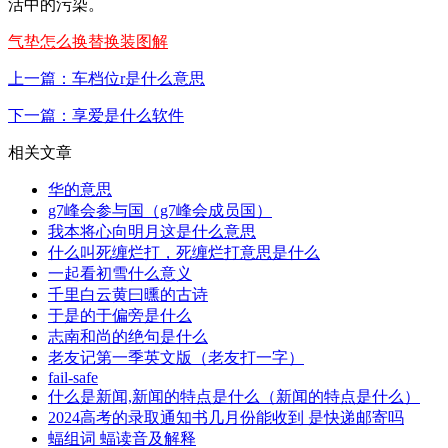
活中的污染。
气垫怎么换替换装图解
上一篇：车档位r是什么意思
下一篇：享爱是什么软件
相关文章
华的意思
g7峰会参与国（g7峰会成员国）
我本将心向明月这是什么意思
什么叫死缠烂打，死缠烂打意思是什么
一起看初雪什么意义
千里白云黄曰曛的古诗
于是的于偏旁是什么
志南和尚的绝句是什么
老友记第一季英文版（老友打一字）
fail-safe
什么是新闻,新闻的特点是什么（新闻的特点是什么）
2024高考的录取通知书几月份能收到 是快递邮寄吗
蝠组词 蝠读音及解释