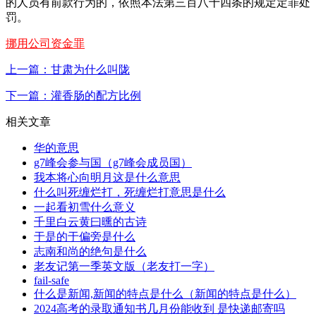
的人员有前款行为的，依照本法第三百八十四条的规定定罪处
罚。
挪用公司资金罪
上一篇：甘肃为什么叫陇
下一篇：灌香肠的配方比例
相关文章
华的意思
g7峰会参与国（g7峰会成员国）
我本将心向明月这是什么意思
什么叫死缠烂打，死缠烂打意思是什么
一起看初雪什么意义
千里白云黄曰曛的古诗
于是的于偏旁是什么
志南和尚的绝句是什么
老友记第一季英文版（老友打一字）
fail-safe
什么是新闻,新闻的特点是什么（新闻的特点是什么）
2024高考的录取通知书几月份能收到 是快递邮寄吗