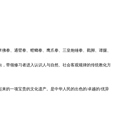
李佛拳、通臂拳、螳螂拳、鹰爪拳、三皇炮锤拳、戳脚、谭腿、
向，带领修习者进入认识人与自然、社会客观规律的传统教化方
来的一项宝贵的文化遗产。是中华人民的出色的/卓越的/优异