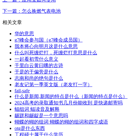
下一篇：怎么换燃气表电池
相关文章
华的意思
g7峰会参与国（g7峰会成员国）
我本将心向明月这是什么意思
什么叫死缠烂打，死缠烂打意思是什么
一起看初雪什么意义
千里白云黄曰曛的古诗
于是的于偏旁是什么
志南和尚的绝句是什么
老友记第一季英文版（老友打一字）
fail-safe
什么是新闻,新闻的特点是什么（新闻的特点是什么）
2024高考的录取通知书几月份能收到 是快递邮寄吗
蝠组词 蝠读音及解释
龌蹉和龌龊是一个意思吗
蝴蝶的蝴的组词 蝴蝶的蝴的组词和四字成语
otg是什么东西
工程硕士属于什么学历