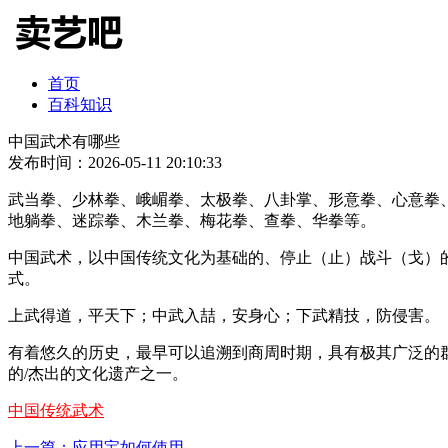
首页
百科知识
中国武术有哪些
发布时间：2026-05-11 20:10:33
武当拳、少林拳、峨嵋拳、太极拳、八卦掌、形意拳、心意拳
地躺拳、迷踪拳、木兰拳、梅花拳、查拳、华拳等。
中国武术，以中国传统文化为基础的、停止（止）战斗（戈）
式。
上武得道，平天下；中武入喆，安身心；下武精技，防侵害。
有着悠久的历史，最早可以追溯到商周时期，具有极其广泛的群
的/杰出的文化遗产之一。
中国传统武术
上一篇：应用宝如何使用