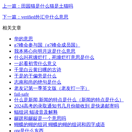
上一篇：田园猫是什么猫是土猫吗
下一篇：verified外汇中什么意思
相关文章
华的意思
g7峰会参与国（g7峰会成员国）
我本将心向明月这是什么意思
什么叫死缠烂打，死缠烂打意思是什么
一起看初雪什么意义
千里白云黄曰曛的古诗
于是的于偏旁是什么
志南和尚的绝句是什么
老友记第一季英文版（老友打一字）
fail-safe
什么是新闻,新闻的特点是什么（新闻的特点是什么）
2024高考的录取通知书几月份能收到 是快递邮寄吗
蝠组词 蝠读音及解释
龌蹉和龌龊是一个意思吗
蝴蝶的蝴的组词 蝴蝶的蝴的组词和四字成语
otg是什么东西