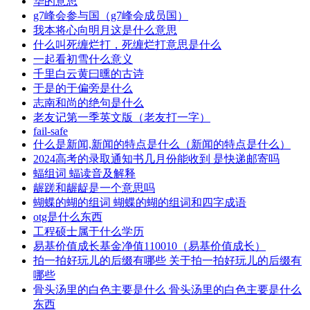
华的意思
g7峰会参与国（g7峰会成员国）
我本将心向明月这是什么意思
什么叫死缠烂打，死缠烂打意思是什么
一起看初雪什么意义
千里白云黄曰曛的古诗
于是的于偏旁是什么
志南和尚的绝句是什么
老友记第一季英文版（老友打一字）
fail-safe
什么是新闻,新闻的特点是什么（新闻的特点是什么）
2024高考的录取通知书几月份能收到 是快递邮寄吗
蝠组词 蝠读音及解释
龌蹉和龌龊是一个意思吗
蝴蝶的蝴的组词 蝴蝶的蝴的组词和四字成语
otg是什么东西
工程硕士属于什么学历
易基价值成长基金净值110010（易基价值成长）
拍一拍好玩儿的后缀有哪些 关于拍一拍好玩儿的后缀有
哪些
骨头汤里的白色主要是什么 骨头汤里的白色主要是什么
东西