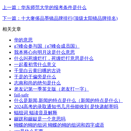
上一篇：华东师范大学的报考条件是什么
下一篇：十大奢侈品墨镜品牌排行(顶级太阳镜品牌排名)
相关文章
华的意思
g7峰会参与国（g7峰会成员国）
我本将心向明月这是什么意思
什么叫死缠烂打，死缠烂打意思是什么
一起看初雪什么意义
千里白云黄曰曛的古诗
于是的于偏旁是什么
志南和尚的绝句是什么
老友记第一季英文版（老友打一字）
fail-safe
什么是新闻,新闻的特点是什么（新闻的特点是什么）
2024高考的录取通知书几月份能收到 是快递邮寄吗
蝠组词 蝠读音及解释
龌蹉和龌龊是一个意思吗
蝴蝶的蝴的组词 蝴蝶的蝴的组词和四字成语