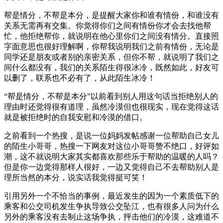
帮是情分，不帮是本分，是提醒大家你和谁有情份，和谁没有
关系无需再有交集。你觉得你们之间有情份你才会去找他帮
忙，他拒绝帮你，就说明在他心里你们之间没有情分。直接照
字面意思也很好理解啊，你帮我说明我们之前有情份，无论是
同学还是朋友或者别的亲密关系，但你不帮，就说明了我们之
间什么都没有，我们的关系陌生得很冰冷，既然如此，好友可
以删了，联系也不必有了，从此陌生冰冷！
“帮是情分，不帮是本分”以前看到别人用这句话当拒绝别人的
理由时还觉得很有道理，虽然冷漠但也很现实，现在觉得这话
就是被拒绝时的自我安慰和冷漠的借口。
之前看到一个热搜，是说一位妈妈发帖感谢一位帮助自己女儿
的陌生小哥哥，热搜一下网友对这位小哥哥赞不绝口，好评如
潮，这不就说明大家其实都喜欢那些乐于帮助的温暖的人吗？
但是你一边觉得那样人很好，一边又觉得自己不去帮助别人是
理所当然的本分，说实话我觉得挺可笑！
引用另外一个不恰当的事例，最近发生的因为一个素质低下的
乘客和公交司机发生争执导致公交坠江，也有很多人问为什么
另外的乘客没有去制止这场争执，抨击他们的冷漠，这难道不