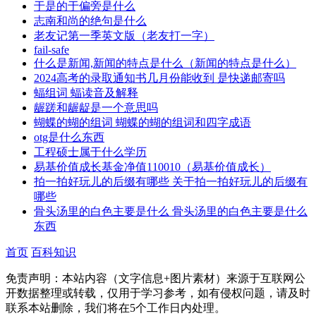
于是的于偏旁是什么
志南和尚的绝句是什么
老友记第一季英文版（老友打一字）
fail-safe
什么是新闻,新闻的特点是什么（新闻的特点是什么）
2024高考的录取通知书几月份能收到 是快递邮寄吗
蝠组词 蝠读音及解释
龌蹉和龌龊是一个意思吗
蝴蝶的蝴的组词 蝴蝶的蝴的组词和四字成语
otg是什么东西
工程硕士属于什么学历
易基价值成长基金净值110010（易基价值成长）
拍一拍好玩儿的后缀有哪些 关于拍一拍好玩儿的后缀有
哪些
骨头汤里的白色主要是什么 骨头汤里的白色主要是什么
东西
首页
百科知识
免责声明：本站内容（文字信息+图片素材）来源于互联网公
开数据整理或转载，仅用于学习参考，如有侵权问题，请及时
联系本站删除，我们将在5个工作日内处理。