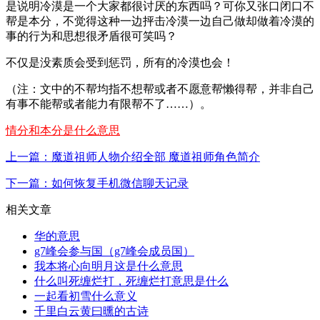
是说明冷漠是一个大家都很讨厌的东西吗？可你又张口闭口不
帮是本分，不觉得这种一边抨击冷漠一边自己做却做着冷漠的
事的行为和思想很矛盾很可笑吗？
不仅是没素质会受到惩罚，所有的冷漠也会！
（注：文中的不帮均指不想帮或者不愿意帮懒得帮，并非自己
有事不能帮或者能力有限帮不了……）。
情分和本分是什么意思
上一篇：魔道祖师人物介绍全部 魔道祖师角色简介
下一篇：如何恢复手机微信聊天记录
相关文章
华的意思
g7峰会参与国（g7峰会成员国）
我本将心向明月这是什么意思
什么叫死缠烂打，死缠烂打意思是什么
一起看初雪什么意义
千里白云黄曰曛的古诗