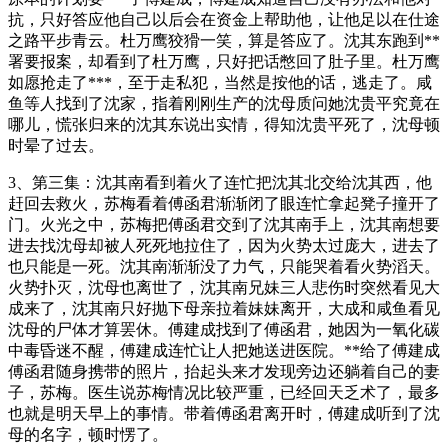
抗，只好答应他自己以后会在资金上帮助他，让他足以在仕途
之路平步青云。杜万鹰狡猾一笑，算是答应了。沈其东跑到**
署要报案，却看到了杜万鹰，只好把话憋回了肚子里。杜万鹰
如愿抢走了***，至于走私犯，当然是按他的话，逃走了。咸
鱼等人找到了沈家，指着刚刚生产的沈母质问她沈贵平究竟在
哪儿，慌张归来的沈其东说出实情，得知沈贵平死了，沈母顿
时晕了过去。
3、第三集：沈其南看到着火了连忙把沈其北交给沈其西，他
赶回去救火，苏梅看着傅函君渐渐闭了眼连忙拿起凳子撞开了
门。火光之中，苏梅把傅函君交到了沈其南手上，沈其南想要
进去找沈母却被人死死地拉住了，因为火势太过庞大，进去了
也只能是一死。沈其南渐渐没了力气，只能哭着看火势滔天。
火势扑灭，沈母也离世了，沈其南兄妹三人悲伤时突然看见大
成来了，沈其南只好抛下母亲拉着妹妹离开，大成和咸鱼看见
沈母的尸体才算罢休。傅建成找到了傅函君，她因为一氧化碳
中毒昏迷不醒，傅建成连忙让人把她送进医院。**给了傅建成
傅函君随身携带的照片，抬起头来才发现旁边还躺着自己的妻
子，苏梅。医生说苏梅情况比较严重，已经回天乏术了，最多
也就是明天早上的事情。带着傅函君离开时，傅建成听到了沈
母的名字，顿时愣了。