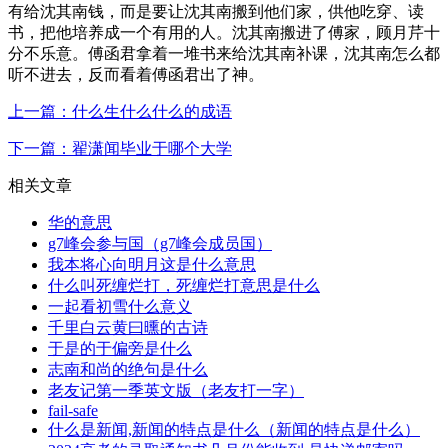
有给沈其南钱，而是要让沈其南搬到他们家，供他吃穿、读
书，把他培养成一个有用的人。沈其南搬进了傅家，顾月芹十
分不乐意。傅函君拿着一堆书来给沈其南补课，沈其南怎么都
听不进去，反而看着傅函君出了神。
上一篇：什么生什么什么的成语
下一篇：翟潇闻毕业于哪个大学
相关文章
华的意思
g7峰会参与国（g7峰会成员国）
我本将心向明月这是什么意思
什么叫死缠烂打，死缠烂打意思是什么
一起看初雪什么意义
千里白云黄曰曛的古诗
于是的于偏旁是什么
志南和尚的绝句是什么
老友记第一季英文版（老友打一字）
fail-safe
什么是新闻,新闻的特点是什么（新闻的特点是什么）