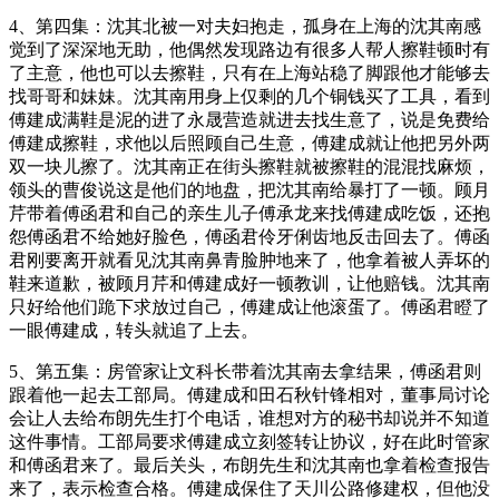
4、第四集：沈其北被一对夫妇抱走，孤身在上海的沈其南感
觉到了深深地无助，他偶然发现路边有很多人帮人擦鞋顿时有
了主意，他也可以去擦鞋，只有在上海站稳了脚跟他才能够去
找哥哥和妹妹。沈其南用身上仅剩的几个铜钱买了工具，看到
傅建成满鞋是泥的进了永晟营造就进去找生意了，说是免费给
傅建成擦鞋，求他以后照顾自己生意，傅建成就让他把另外两
双一块儿擦了。沈其南正在街头擦鞋就被擦鞋的混混找麻烦，
领头的曹俊说这是他们的地盘，把沈其南给暴打了一顿。顾月
芹带着傅函君和自己的亲生儿子傅承龙来找傅建成吃饭，还抱
怨傅函君不给她好脸色，傅函君伶牙俐齿地反击回去了。傅函
君刚要离开就看见沈其南鼻青脸肿地来了，他拿着被人弄坏的
鞋来道歉，被顾月芹和傅建成好一顿教训，让他赔钱。沈其南
只好给他们跪下求放过自己，傅建成让他滚蛋了。傅函君瞪了
一眼傅建成，转头就追了上去。
5、第五集：房管家让文科长带着沈其南去拿结果，傅函君则
跟着他一起去工部局。傅建成和田石秋针锋相对，董事局讨论
会让人去给布朗先生打个电话，谁想对方的秘书却说并不知道
这件事情。工部局要求傅建成立刻签转让协议，好在此时管家
和傅函君来了。最后关头，布朗先生和沈其南也拿着检查报告
来了，表示检查合格。傅建成保住了天川公路修建权，但他没