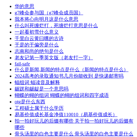
华的意思
g7峰会参与国（g7峰会成员国）
我本将心向明月这是什么意思
什么叫死缠烂打，死缠烂打意思是什么
一起看初雪什么意义
千里白云黄曰曛的古诗
于是的于偏旁是什么
志南和尚的绝句是什么
老友记第一季英文版（老友打一字）
fail-safe
什么是新闻,新闻的特点是什么（新闻的特点是什么）
2024高考的录取通知书几月份能收到 是快递邮寄吗
蝠组词 蝠读音及解释
龌蹉和龌龊是一个意思吗
蝴蝶的蝴的组词 蝴蝶的蝴的组词和四字成语
otg是什么东西
工程硕士属于什么学历
易基价值成长基金净值110010（易基价值成长）
拍一拍好玩儿的后缀有哪些 关于拍一拍好玩儿的后缀有
哪些
骨头汤里的白色主要是什么 骨头汤里的白色主要是什么