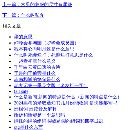
上一篇：常见的衣服的尺寸有哪些
下一篇：什么叫私奔
相关文章
华的意思
g7峰会参与国（g7峰会成员国）
我本将心向明月这是什么意思
什么叫死缠烂打，死缠烂打意思是什么
一起看初雪什么意义
千里白云黄曰曛的古诗
于是的于偏旁是什么
志南和尚的绝句是什么
老友记第一季英文版（老友打一字）
fail-safe
什么是新闻,新闻的特点是什么（新闻的特点是什么）
2024高考的录取通知书几月份能收到 是快递邮寄吗
蝠组词 蝠读音及解释
龌蹉和龌龊是一个意思吗
蝴蝶的蝴的组词 蝴蝶的蝴的组词和四字成语
otg是什么东西