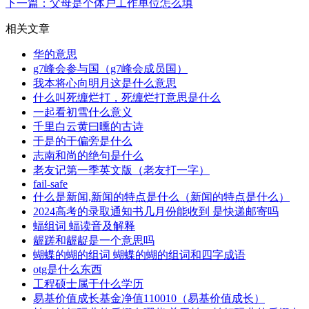
下一篇：父母是个体户工作单位怎么填
相关文章
华的意思
g7峰会参与国（g7峰会成员国）
我本将心向明月这是什么意思
什么叫死缠烂打，死缠烂打意思是什么
一起看初雪什么意义
千里白云黄曰曛的古诗
于是的于偏旁是什么
志南和尚的绝句是什么
老友记第一季英文版（老友打一字）
fail-safe
什么是新闻,新闻的特点是什么（新闻的特点是什么）
2024高考的录取通知书几月份能收到 是快递邮寄吗
蝠组词 蝠读音及解释
龌蹉和龌龊是一个意思吗
蝴蝶的蝴的组词 蝴蝶的蝴的组词和四字成语
otg是什么东西
工程硕士属于什么学历
易基价值成长基金净值110010（易基价值成长）