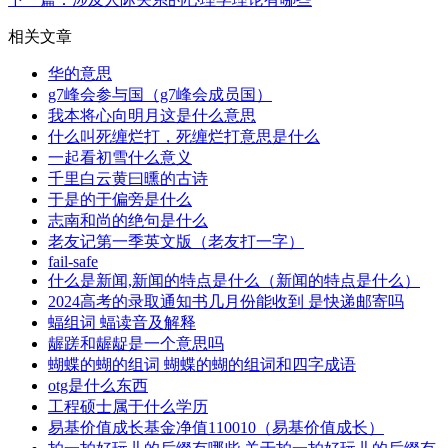
相关文章
华的意思
g7峰会参与国（g7峰会成员国）
我本将心向明月这是什么意思
什么叫死缠烂打，死缠烂打意思是什么
一起看初雪什么意义
千里白云黄曰曛的古诗
于是的于偏旁是什么
志南和尚的绝句是什么
老友记第一季英文版（老友打一字）
fail-safe
什么是新闻,新闻的特点是什么（新闻的特点是什么）
2024高考的录取通知书几月份能收到 是快递邮寄吗
蝠组词 蝠读音及解释
龌蹉和龌龊是一个意思吗
蝴蝶的蝴的组词 蝴蝶的蝴的组词和四字成语
otg是什么东西
工程硕士属于什么学历
易基价值成长基金净值110010（易基价值成长）