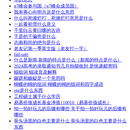
g7峰会参与国（g7峰会成员国）
我本将心向明月这是什么意思
什么叫死缠烂打，死缠烂打意思是什么
一起看初雪什么意义
千里白云黄曰曛的古诗
于是的于偏旁是什么
志南和尚的绝句是什么
老友记第一季英文版（老友打一字）
fail-safe
什么是新闻,新闻的特点是什么（新闻的特点是什么）
2024高考的录取通知书几月份能收到 是快递邮寄吗
蝠组词 蝠读音及解释
龌蹉和龌龊是一个意思吗
蝴蝶的蝴的组词 蝴蝶的蝴的组词和四字成语
otg是什么东西
工程硕士属于什么学历
易基价值成长基金净值110010（易基价值成长）
拍一拍好玩儿的后缀有哪些 关于拍一拍好玩儿的后缀有
哪些
骨头汤里的白色主要是什么 骨头汤里的白色主要是什么
东西