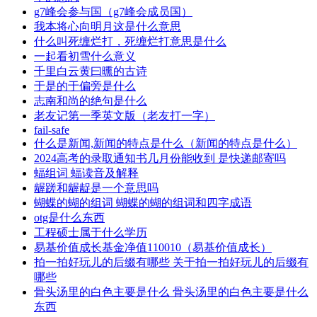
g7峰会参与国（g7峰会成员国）
我本将心向明月这是什么意思
什么叫死缠烂打，死缠烂打意思是什么
一起看初雪什么意义
千里白云黄曰曛的古诗
于是的于偏旁是什么
志南和尚的绝句是什么
老友记第一季英文版（老友打一字）
fail-safe
什么是新闻,新闻的特点是什么（新闻的特点是什么）
2024高考的录取通知书几月份能收到 是快递邮寄吗
蝠组词 蝠读音及解释
龌蹉和龌龊是一个意思吗
蝴蝶的蝴的组词 蝴蝶的蝴的组词和四字成语
otg是什么东西
工程硕士属于什么学历
易基价值成长基金净值110010（易基价值成长）
拍一拍好玩儿的后缀有哪些 关于拍一拍好玩儿的后缀有
哪些
骨头汤里的白色主要是什么 骨头汤里的白色主要是什么
东西