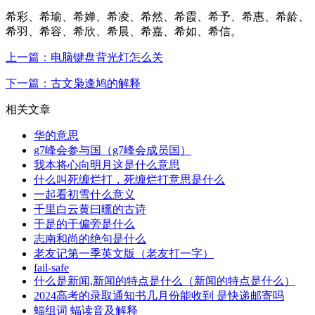
希彩、希瑜、希婵、希凌、希然、希霞、希予、希惠、希龄、
希羽、希容、希欣、希晨、希嘉、希如、希信。
上一篇：电脑键盘背光灯怎么关
下一篇：古文枭逢鸠的解释
相关文章
华的意思
g7峰会参与国（g7峰会成员国）
我本将心向明月这是什么意思
什么叫死缠烂打，死缠烂打意思是什么
一起看初雪什么意义
千里白云黄曰曛的古诗
于是的于偏旁是什么
志南和尚的绝句是什么
老友记第一季英文版（老友打一字）
fail-safe
什么是新闻,新闻的特点是什么（新闻的特点是什么）
2024高考的录取通知书几月份能收到 是快递邮寄吗
蝠组词 蝠读音及解释