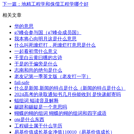
下一篇：地精工程学和侏儒工程学哪个好
相关文章
华的意思
g7峰会参与国（g7峰会成员国）
我本将心向明月这是什么意思
什么叫死缠烂打，死缠烂打意思是什么
一起看初雪什么意义
千里白云黄曰曛的古诗
于是的于偏旁是什么
志南和尚的绝句是什么
老友记第一季英文版（老友打一字）
fail-safe
什么是新闻,新闻的特点是什么（新闻的特点是什么）
2024高考的录取通知书几月份能收到 是快递邮寄吗
蝠组词 蝠读音及解释
龌蹉和龌龊是一个意思吗
蝴蝶的蝴的组词 蝴蝶的蝴的组词和四字成语
otg是什么东西
工程硕士属于什么学历
易基价值成长基金净值110010（易基价值成长）