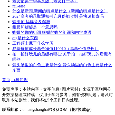
老友记第一季英文版（老友打一字）
fail-safe
什么是新闻,新闻的特点是什么（新闻的特点是什么）
2024高考的录取通知书几月份能收到 是快递邮寄吗
蝠组词 蝠读音及解释
龌蹉和龌龊是一个意思吗
蝴蝶的蝴的组词 蝴蝶的蝴的组词和四字成语
otg是什么东西
工程硕士属于什么学历
易基价值成长基金净值110010（易基价值成长）
拍一拍好玩儿的后缀有哪些 关于拍一拍好玩儿的后缀有
哪些
骨头汤里的白色主要是什么 骨头汤里的白色主要是什么
东西
首页
百科知识
免责声明：本站内容（文字信息+图片素材）来源于互联网公
开数据整理或转载，仅用于学习参考，如有侵权问题，请及时
联系本站删除，我们将在5个工作日内处理。
联系邮箱：chuangshanghai#QQ.COM（把#换成@）