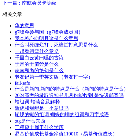
下一篇：南航会员卡等级
相关文章
华的意思
g7峰会参与国（g7峰会成员国）
我本将心向明月这是什么意思
什么叫死缠烂打，死缠烂打意思是什么
一起看初雪什么意义
千里白云黄曰曛的古诗
于是的于偏旁是什么
志南和尚的绝句是什么
老友记第一季英文版（老友打一字）
fail-safe
什么是新闻,新闻的特点是什么（新闻的特点是什么）
2024高考的录取通知书几月份能收到 是快递邮寄吗
蝠组词 蝠读音及解释
龌蹉和龌龊是一个意思吗
蝴蝶的蝴的组词 蝴蝶的蝴的组词和四字成语
otg是什么东西
工程硕士属于什么学历
易基价值成长基金净值110010（易基价值成长）