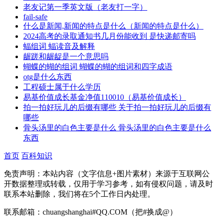
老友记第一季英文版（老友打一字）
fail-safe
什么是新闻,新闻的特点是什么（新闻的特点是什么）
2024高考的录取通知书几月份能收到 是快递邮寄吗
蝠组词 蝠读音及解释
龌蹉和龌龊是一个意思吗
蝴蝶的蝴的组词 蝴蝶的蝴的组词和四字成语
otg是什么东西
工程硕士属于什么学历
易基价值成长基金净值110010（易基价值成长）
拍一拍好玩儿的后缀有哪些 关于拍一拍好玩儿的后缀有
哪些
骨头汤里的白色主要是什么 骨头汤里的白色主要是什么
东西
首页
百科知识
免责声明：本站内容（文字信息+图片素材）来源于互联网公
开数据整理或转载，仅用于学习参考，如有侵权问题，请及时
联系本站删除，我们将在5个工作日内处理。
联系邮箱：chuangshanghai#QQ.COM（把#换成@）