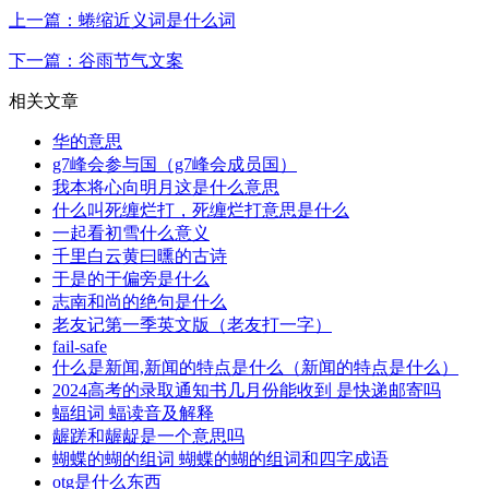
上一篇：蜷缩近义词是什么词
下一篇：谷雨节气文案
相关文章
华的意思
g7峰会参与国（g7峰会成员国）
我本将心向明月这是什么意思
什么叫死缠烂打，死缠烂打意思是什么
一起看初雪什么意义
千里白云黄曰曛的古诗
于是的于偏旁是什么
志南和尚的绝句是什么
老友记第一季英文版（老友打一字）
fail-safe
什么是新闻,新闻的特点是什么（新闻的特点是什么）
2024高考的录取通知书几月份能收到 是快递邮寄吗
蝠组词 蝠读音及解释
龌蹉和龌龊是一个意思吗
蝴蝶的蝴的组词 蝴蝶的蝴的组词和四字成语
otg是什么东西