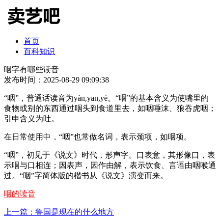
首页
百科知识
咽字有哪些读音
发布时间：2025-08-29 09:09:38
“咽”，普通话读音为yàn,yān,yè。“咽”的基本含义为使嘴里的
食物或别的东西通过咽头到食道里去，如咽唾沫、狼吞虎咽；
引申含义为吐。
在日常使用中，“咽”也常做名词，表示颈项，如咽项。
“咽”，初见于《说文》时代，形声字。口表意，其形像口，表
示咽与口相连；因表声，因作由解，表示饮食、言语由咽喉通
过。“咽”字简体版的楷书从《说文》演变而来。
咽的读音
上一篇：鲁国是现在的什么地方