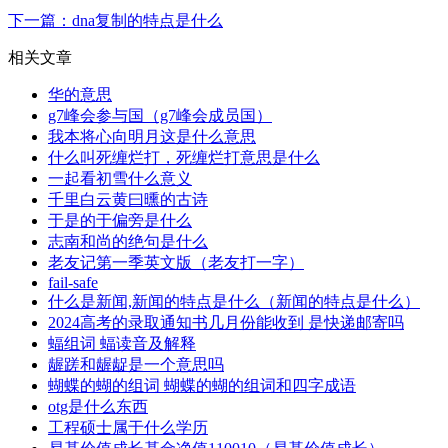
下一篇：dna复制的特点是什么
相关文章
华的意思
g7峰会参与国（g7峰会成员国）
我本将心向明月这是什么意思
什么叫死缠烂打，死缠烂打意思是什么
一起看初雪什么意义
千里白云黄曰曛的古诗
于是的于偏旁是什么
志南和尚的绝句是什么
老友记第一季英文版（老友打一字）
fail-safe
什么是新闻,新闻的特点是什么（新闻的特点是什么）
2024高考的录取通知书几月份能收到 是快递邮寄吗
蝠组词 蝠读音及解释
龌蹉和龌龊是一个意思吗
蝴蝶的蝴的组词 蝴蝶的蝴的组词和四字成语
otg是什么东西
工程硕士属于什么学历