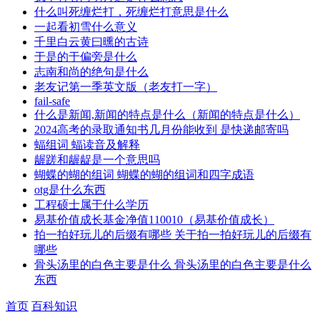
什么叫死缠烂打，死缠烂打意思是什么
一起看初雪什么意义
千里白云黄曰曛的古诗
于是的于偏旁是什么
志南和尚的绝句是什么
老友记第一季英文版（老友打一字）
fail-safe
什么是新闻,新闻的特点是什么（新闻的特点是什么）
2024高考的录取通知书几月份能收到 是快递邮寄吗
蝠组词 蝠读音及解释
龌蹉和龌龊是一个意思吗
蝴蝶的蝴的组词 蝴蝶的蝴的组词和四字成语
otg是什么东西
工程硕士属于什么学历
易基价值成长基金净值110010（易基价值成长）
拍一拍好玩儿的后缀有哪些 关于拍一拍好玩儿的后缀有
哪些
骨头汤里的白色主要是什么 骨头汤里的白色主要是什么
东西
首页
百科知识